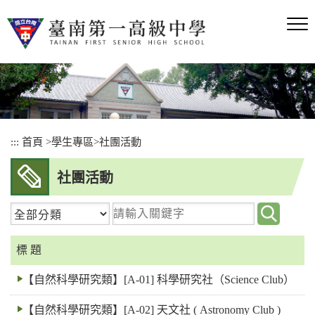
跳
到
主
要
內
容
區
塊
:::
首頁
>
學生專區
>
社團活動
社團活動
請
輸
入
標 題
關
【自然科學研究類】[A-01] 科學研究社（Science Club）
鍵
字
【自然科學研究類】[A-02] 天文社 ( Astronomy Club )