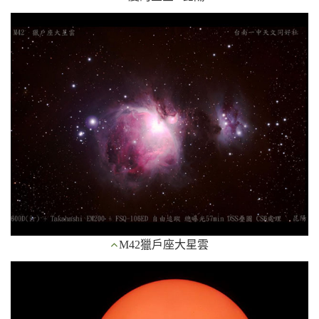
M42獵戶座大星雲