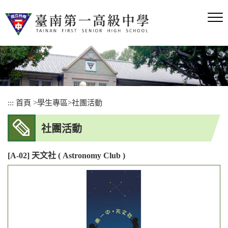
跳
到
主
要
內
容
區
塊
:::
首頁
>
學生專區
>
社團活動
社團活動
[A-02] 天文社 ( Astronomy Club )