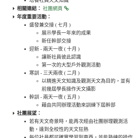
培養社員天文知識
相關連結：
社團網頁
年度重要活動：
​盛發兼交接 ( 七月 )
展示學長一年來的成果
新任幹部交接
迎新 - 兩天一夜 ( 十月 )
讓新社員彼此認識
第一次的大型戶外觀測活動
寒訓 - 三天兩夜 ( 二月 )
以精進天文知識及觀測天文為目的，並有
前幾屆學長操作天文攝影
幹訓 - 兩天一夜 ( 五月 )
藉由共同辦理活動來訓練下屆幹部
社團展望：
若有天文奇景時，能再次經由社團辦理觀測活
動，達到全校性的天文狂熱
每位社員都可確實學習到東西，並能熟練的操作