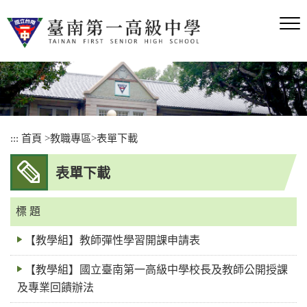
跳
到
主
要
內
容
區
塊
:::
首頁
>
教職專區
>
表單下載
表單下載
標 題
【教學組】教師彈性學習開課申請表
【教學組】國立臺南第一高級中學校長及教師公開授課
及專業回饋辦法