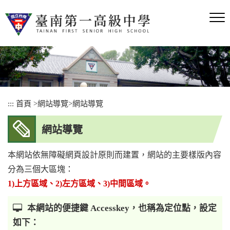
跳
到
主
要
內
容
區
塊
:::
首頁
>
網站導覽
>
網站導覽
網站導覽
本網站依無障礙網頁設計原則而建置，網站的主要樣版內容
分為三個大區塊：
1)上方區域、2)左方區域、3)中間區域。
本網站的便捷鍵 Accesskey，也稱為定位點，設定
如下：