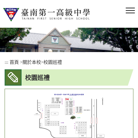
跳
到
主
要
內
容
區
塊
:::
首頁
>
關於本校
>
校園巡禮
校園巡禮