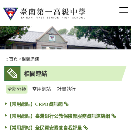
跳
到
主
要
內
容
區
塊
:::
首頁
>
相關連結
相關連結
|
|
全部分類
常用網站
計畫執行
【常用網站】CRPD資訊網
【常用網站】臺灣銀行公教保險部服務資訊連結網
【常用網站】全民資安素養自我評量