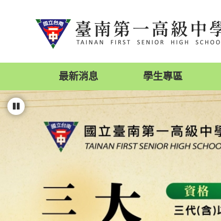
跳
到
主
要
內
容
區
最新消息
學生專區
塊