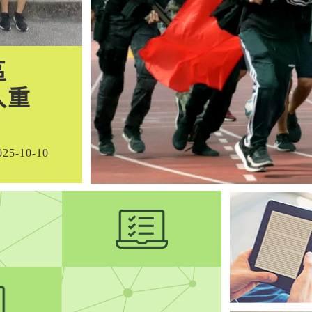
災區
莊定祐同學榮獲20
入重
地球科學奧林匹亞
025-10-10