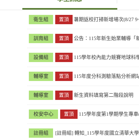
衛生組
置頂
暑期返校打掃新增場次(8/27 9~
訓育組
置頂
公告：115年新生始業輔導
設備組
置頂
115學年校內能力競賽地球科
輔導室
置頂
115年度分科測驗落點分析網
輔導室
置頂
新生資料填寫第二階段說明
校安中心
置頂
115學年度第1學期學生專車(關
註冊組
[註冊組] 轉知_115學年度國立清華