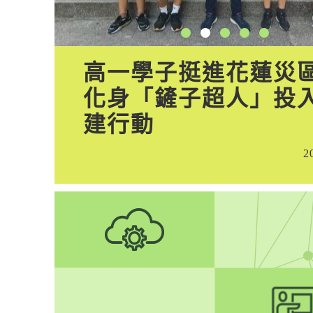
榮
高一學子挺進花蓮
化身「鏟子超人」投
建行動
2-08
2