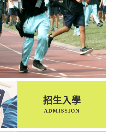
25國際
🎉狂賀！本校
金牌
榮獲2025教育部
2025-08-18
招生入學
ADMISSION