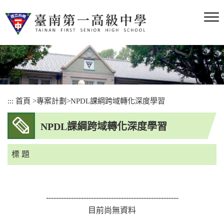
跳
到
主
要
內
容
區
塊
:::
首頁
>
專案計劃
>
NPDL課綱跨域轉化深度學習
NPDL課綱跨域轉化深度學習
標 題
-----------------------------------------------------
目前尚無資料
-----------------------------------------------------