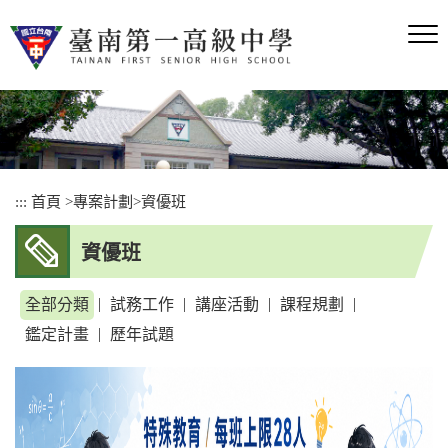
跳
到
主
要
內
容
區
塊
:::
首頁
>
專案計劃
>
資優班
資優班
|
|
|
|
全部分類
試務工作
講座活動
課程規劃
|
鑑定計畫
歷年試題