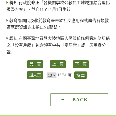
轉知:行政院修正「各機關學校公教員工地域加給合理化
調整方案」，並自115年1月1日生效
教育部國民及學前教育署未於社交應用程式廣告各類教
師甄選資訊亦未採LINE聯繫。
轉知:有關臺灣地區與大陸地區人民關係條例第26條所稱
之「設有戶籍」包含領有中共「定居證」或「居民身分
證」
第一頁
上一頁
下一頁
13/31
最末頁
頁
BACK