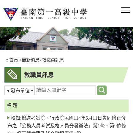
跳
到
主
要
內
容
區
塊
:::
首頁
>
最新消息
>
教職員訊息
教職員訊息
請
輸
入
標 題
關
轉知:檢送考試院、行政院民國114年6月11日會同修正發
鍵
布之「公務人員考試及格人員分發辦法」第1條、第9條條
字