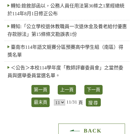
轉知:銓敘部函以，公務人員任用法第36條之1業經總統
於114年8月1日修正公布
轉知:「公立學校退休教職員一次退休金及養老給付優惠
存款辦法」第15條條文勘誤表1份
臺南市114年語文競賽分區預賽高中學生組（南區）得
獎名單
＜公告＞本校114學年度「教師評審委員會」之當然委
員與選舉委員當選名單。
第一頁
上一頁
下一頁
11/31
最末頁
頁
BACK