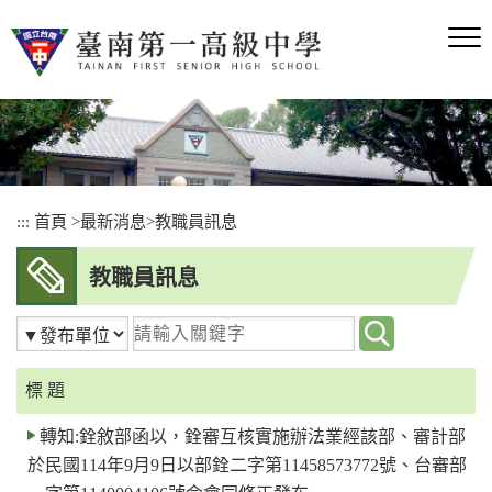
跳
到
主
要
內
容
區
塊
:::
首頁
>
最新消息
>
教職員訊息
教職員訊息
請
輸
入
標 題
關
轉知:銓敘部函以，銓審互核實施辦法業經該部、審計部
鍵
於民國114年9月9日以部銓二字第11458573772號、台審部
字