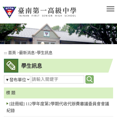
跳
到
主
要
內
容
區
塊
:::
首頁
>
最新消息
>
學生訊息
學生訊息
請
輸
入
標 題
關
[註冊組] 112學年度第2學期代收代辦費審議委員會會議
鍵
紀錄
字