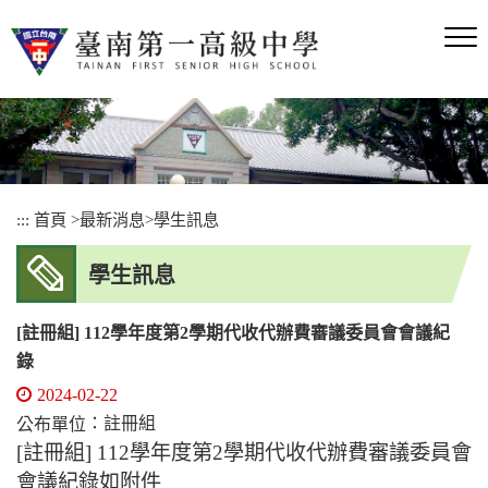
跳
到
主
要
內
容
區
塊
:::
首頁
>
最新消息
>
學生訊息
學生訊息
[註冊組] 112學年度第2學期代收代辦費審議委員會會議紀
錄
2024-02-22
：註冊組
公布單位
[註冊組] 112學年度第2學期代收代辦費審議委員會
會議紀錄如附件