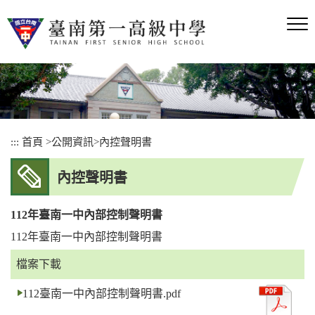
跳
到
主
要
內
容
區
塊
:::
首頁
>
公開資訊
>
內控聲明書
內控聲明書
112年臺南一中內部控制聲明書
112年臺南一中內部控制聲明書
檔案下載
112臺南一中內部控制聲明書.pdf