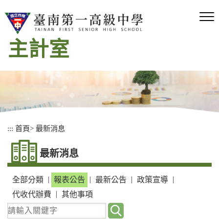
跳
到
主
要
主計室
內
容
區
塊
:::
首頁
>
最新消息
最新消息
|
|
|
|
全部分類
報表公告
最新公告
政策宣導
|
代收代辦費
其他事項
請