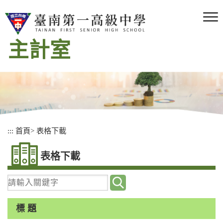
跳
到
主
要
主計室
內
容
區
塊
:::
首頁
>
表格下載
表格下載
請
輸
入
標 題
關