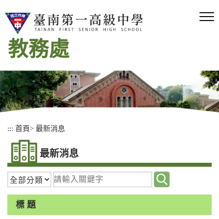
跳
到
主
要
教務處
內
容
區
塊
:::
首頁
>
最新消息
最新消息
請
輸
入
標 題
關