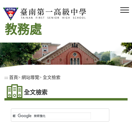
跳
到
主
要
教務處
內
容
區
塊
:::
首頁
>
網站導覽
>
全文檢索
全文檢索