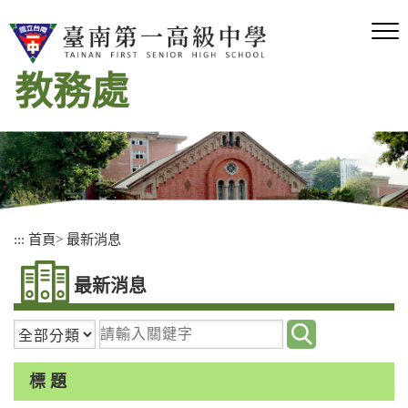
跳
到
主
要
教務處
內
容
區
塊
:::
首頁
>
最新消息
最新消息
請
輸
入
標 題
關