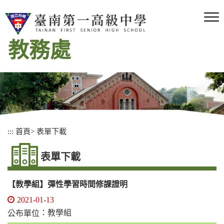
跳
到
主
要
教務處
內
容
區
塊
:::
首頁
>
表單下載
表單下載
【教學組】彈性學習時間修課證明
2021-01-13
：教學組
公布單位