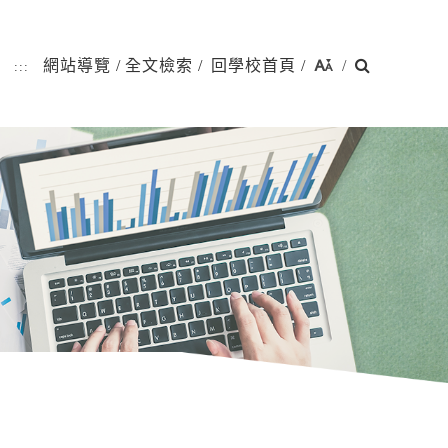
搜
網站導覽
/
全文檢索
/
回學校首頁
/
/
:::
尋