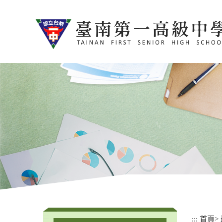
跳
到
主
要
內
容
區
塊
:::
:::
首頁
>