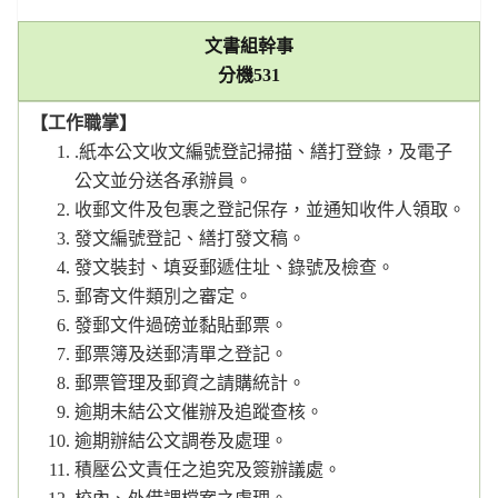
文書組幹事
分機
531
【工作職掌】
.紙本公文收文編號登記掃描、繕打登錄，及電子
公文並分送各承辦員。
收郵文件及包裹之登記保存，並通知收件人領取。
發文編號登記、繕打發文稿。
發文裝封、填妥郵遞住址、錄號及檢查。
郵寄文件類別之審定。
發郵文件過磅並黏貼郵票。
郵票簿及送郵清單之登記。
郵票管理及郵資之請購統計。
逾期未結公文催辦及追蹤查核。
逾期辦結公文調卷及處理。
積壓公文責任之追究及簽辦議處。