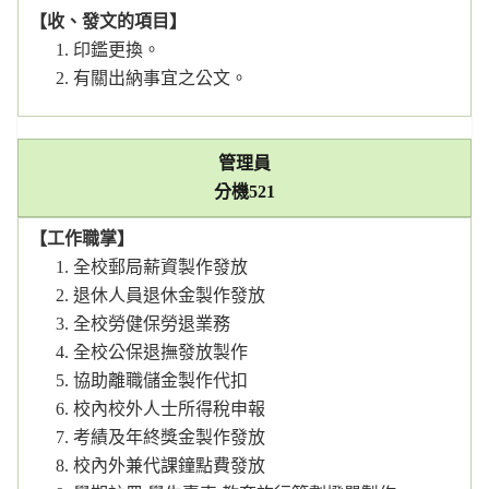
【收、發文的項目】
印鑑更換。
有關出納事宜之公文。
管理員
分機
521
【工作職掌】
全校郵局薪資製作發放
退休人員退休金製作發放
全校勞健保勞退業務
全校公保退撫發放製作
協助離職儲金製作代扣
校內校外人士所得稅申報
考績及年終獎金製作發放
校內外兼代課鐘點費發放