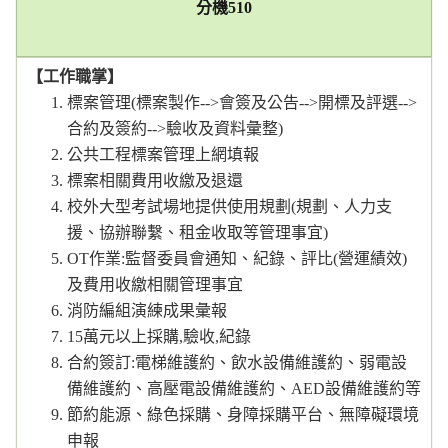
分機
510
【工作職掌】
標案管理(標案製作-->會簽及公告-->開標及評選-->
合約及簽約-->驗收及資料彙整)
公共工程標案管理上網填報
標案相關費用收繳及退還
校外大型考試場地提供使用規劃(規劃、人力支
援、協辦聯繫、租金收取等管理事宜)
OT作業:監督委員會通知、紀錄、評比(營運績效)
及費用收繳相關管理事宜
消防編組演練成果彙報
15萬元以上採購,驗收,紀錄
合約簽訂:電梯維護約、飲水設備維護約、弱電設
備維護約、高壓電設備維護約、AED設備維護約等
節約能源、綠色採購、身障採購平台、無障礙環境
申報