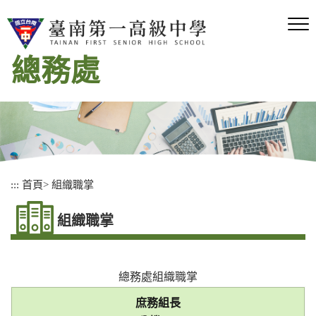
跳
到
主
要
總務處
內
容
區
塊
:::
首頁
>
組織職掌
組織職掌
總務處組織職掌
庶務組長