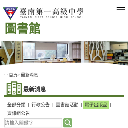
跳
到
主
要
圖書館
內
容
區
塊
:::
首頁
>
最新消息
最新消息
|
|
|
|
全部分類
行政公告
圖書館活動
電子出版品
資訊組公告
請