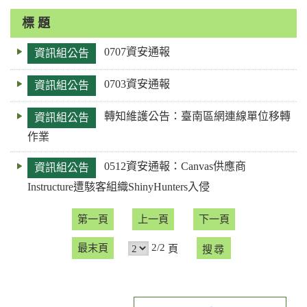
輸
入
標 題
關
0707資安通報
資訊組公告
鍵
字
0703資安通報
資訊組公告
轉知維護公告：臺南區網連線單位移轉
資訊組公告
作業
0512資安通報：Canvas供應商
資訊組公告
Instructure遭駭客組織ShinyHunters入侵
第一頁
上一頁
下一頁
2/2
最末頁
頁