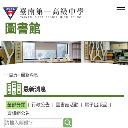
跳
到
主
要
圖書館
內
容
區
塊
:::
首頁
>
最新消息
最新消息
|
|
|
|
全部分類
行政公告
圖書館活動
電子出版品
資訊組公告
請