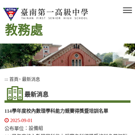
跳
到
主
要
教務處
內
容
區
塊
:::
首頁
>
最新消息
最新消息
114學年度校內數理學科能力競賽得獎暨培訓名單
2025-09-01
：設備組
公布單位