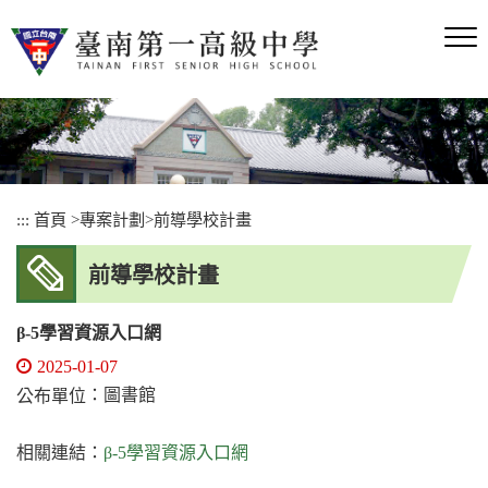
跳
到
主
要
內
容
區
塊
:::
首頁
>
專案計劃
>
前導學校計畫
前導學校計畫
β-5學習資源入口網
2025-01-07
：圖書館
公布單位
相關連結：
β-5學習資源入口網