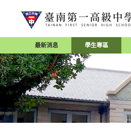
跳
到
主
要
內
容
區
最新消息
學生專區
塊