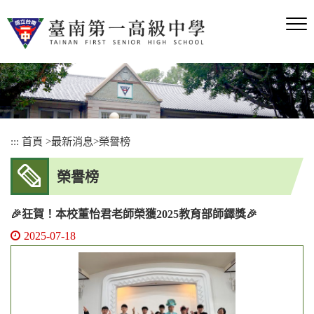
跳
到
主
要
內
容
區
塊
:::
首頁
>
最新消息
>
榮譽榜
榮譽榜
🎉狂賀！本校董怡君老師榮獲2025教育部師鐸獎🎉
2025-07-18