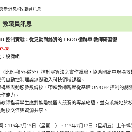
最新消息
>
教職員訊息
facebook
youtu
教職員訊息
ID 控制實戰：從晃動到絲滑的 LEGO 循跡車 教師研習營
07-08
：設備組
位
ID（比例-積分-微分）控制演算法之實作體驗，協助國高中現場
現代自動控制理論無縫融入科技領域課程。
構築與動態參數調校，帶領教師親歷從基礎 ON/OFF 控制的
操作能力。
場教師指導學生應對進階機器人競賽的專業底蘊，並有系統地於校
進跨校交流與資源共享。
間：115年7月15日（星期二）、115年7月17日（星期五）上午9