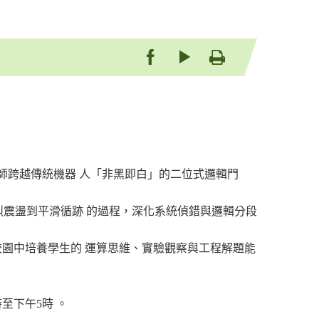
be
友善列印
教師跨越傳統機器 人「非黑即白」的二位式邏輯門
劇烈震盪到平滑循跡 的過程，深化系統偵錯與邏輯分段
園中培養學生的 運算思維、實驗觀察與工程解題能
時至下午5時 。