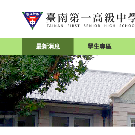
跳
到
主
要
內
容
區
最新消息
學生專區
塊