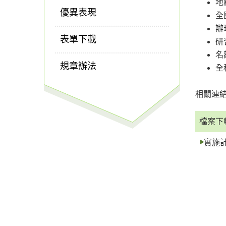
地
優異表現
全
辦
表單下載
研
名
規章辦法
全
相關連
檔案下
實施