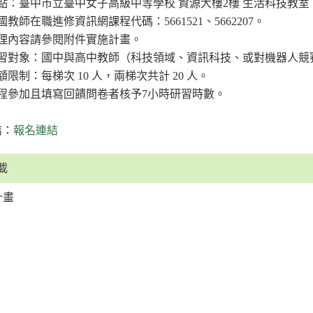
點：臺中市立臺中女子高級中等學校 資源大樓2樓 生活科技教室
國教師在職進修資訊網課程代碼：5661521、5662207。
理內容請參閱附件實施計畫。
習對象：國中與高中教師（科技領域、資訊科技、或對機器人競
額限制：每梯次 10 人，兩梯次共計 20 人。
程參加且填寫回饋問卷者核予7小時研習時數。
結：
報名連結
載
計畫