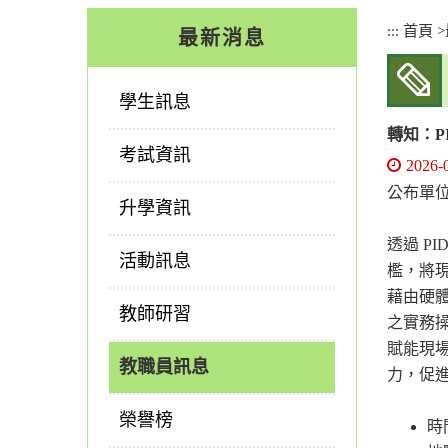
:::
:::
首頁
>
最新消息
學生訊息
轉知：P
考試資訊
2026-
公布單
升學資訊
透過 P
活動訊息
檻，將
藉由硬體
教師研習
之實務
賦能現
教職員訊息
力，促
榮譽榜
時