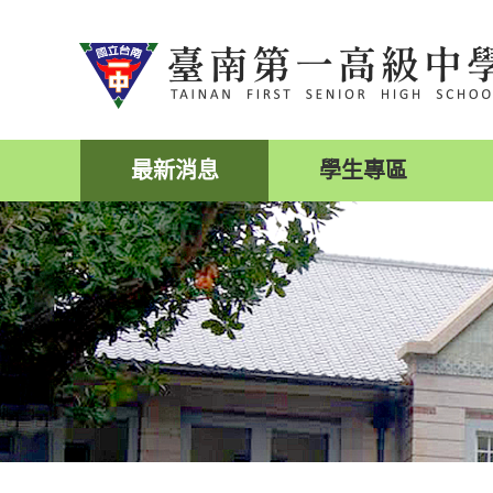
跳
到
主
要
內
容
區
最新消息
學生專區
塊