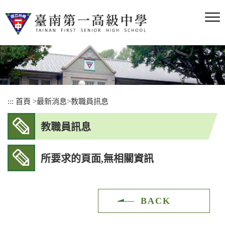
跳
到
主
要
內
容
區
塊
:::
首頁
>
最新消息
>
教職員訊息
教職員訊息
所要求的頁面,無相關資訊
BACK