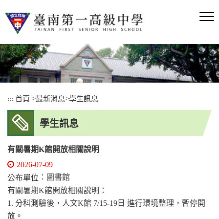
跳
到
主
要
內
容
區
塊
:::
首頁
>
最新消息
>
學生訊息
學生訊息
有關暑期K館開放相關說明
2026-07-09
：圖書館
公布單位
有關暑期K館開放相關說明：
1. 分科測驗後，人文K館 7/15-19日 進行環境整理，暫停開
放。