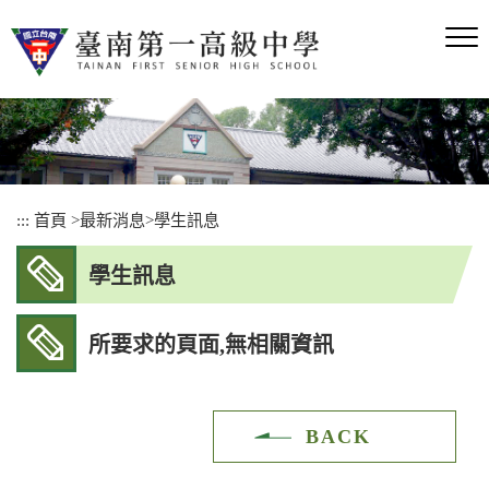
跳
到
主
要
內
容
區
塊
:::
首頁
>
最新消息
>
學生訊息
學生訊息
所要求的頁面,無相關資訊
BACK