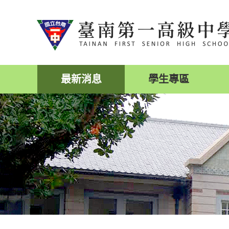
跳
到
主
要
內
容
區
最新消息
學生專區
塊