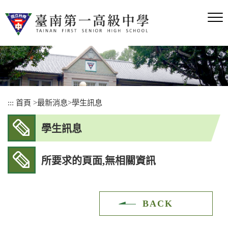
跳
到
主
要
內
容
區
塊
:::
首頁
>
最新消息
>
學生訊息
學生訊息
所要求的頁面,無相關資訊
BACK