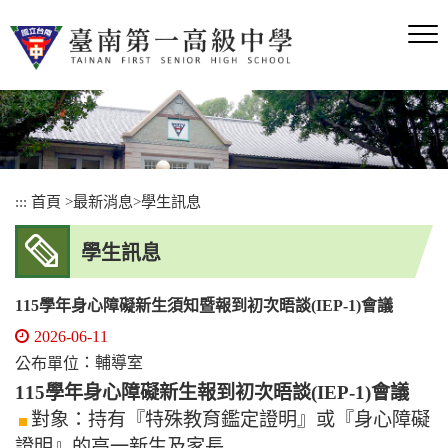
跳
到
主
要
內
容
區
塊
:::
首頁
>
最新消息
>
學生訊息
學生訊息
115學年身心障礙新生須知暨報到初次晤談(IEP-1)會議
2026-06-11
：輔導室
公布單位
115學年身心障礙新生報到初次晤談(IEP-1)會議
對象：持有『特殊教育鑑定證明』或『身心障礙
證明』的高一新生及家長