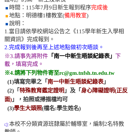
時間：115年7月9日新生報到程序
完成後
地點：明德樓1樓教室(
備用教室
)
說明：
1.當日請依學校網站公告之《115學年新生入學相
關資訊》完成報到。
2.完成報到後再至上述地點做初次晤談。
※3.請事先將附件
「南一中新生晤談紀錄表」
下
載，填寫完成。
※4.請將下列物件寄至rc@gm.tnfsh.tn.edu.tw
(1)填寫完畢之「
南一中新生晤談紀錄表
」
(2)「
特殊教育鑑定證明
」及「
身心障礙證明(正反
面)
」，拍照或掃描檔均可
(3)
學生大頭照
(檔名:學生姓名)
本校不分類資源班隸屬於輔導室，編制2名特教
教師。