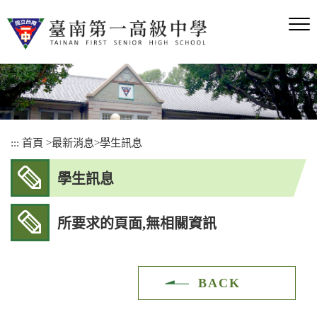
跳
到
主
要
內
容
區
塊
:::
首頁
>
最新消息
>
學生訊息
學生訊息
所要求的頁面,無相關資訊
BACK