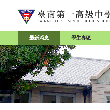
跳
到
主
要
內
容
區
最新消息
學生專區
塊