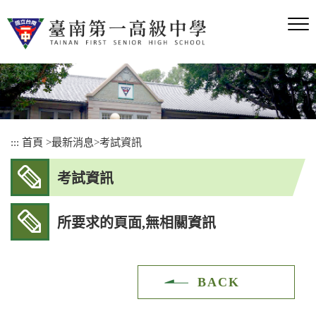
跳
到
主
要
內
容
區
塊
:::
首頁
>
最新消息
>
考試資訊
考試資訊
所要求的頁面,無相關資訊
BACK