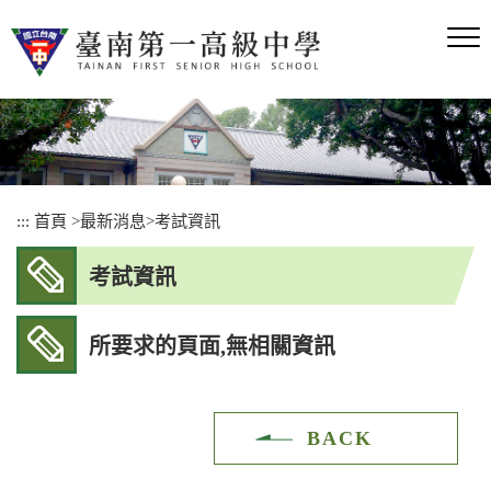
跳
到
主
要
內
容
區
塊
:::
首頁
>
最新消息
>
考試資訊
考試資訊
所要求的頁面,無相關資訊
BACK