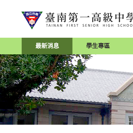
跳
到
主
要
內
容
區
最新消息
學生專區
塊