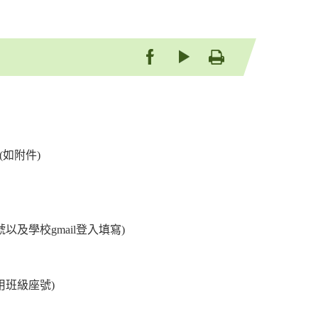
be
友善列印
如附件)
及學校gmail登入填寫)
班級座號)