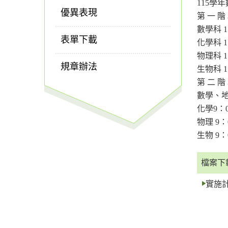
115學
優異表現
第 一 階
數學科 1
表單下載
化學科 1
物理科 1
規章辦法
生物科 1
第 二 階
數學、地
化學9：
物理 9：
生物 9：
檔案下
實施