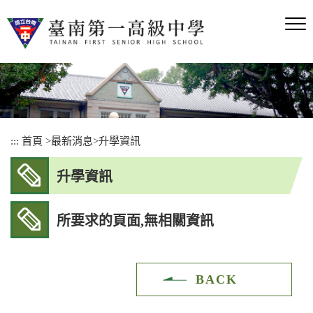
跳
到
主
要
內
容
區
塊
:::
首頁
>
最新消息
>
升學資訊
升學資訊
所要求的頁面,無相關資訊
BACK