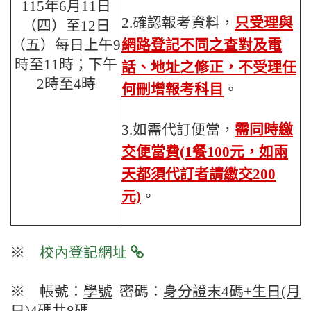
115年6月11日
2.確認報考資料，
只受理與
（四）至12日
（五）
每日上午9
網路登記不同之查對及電
時至11時；下午
話、地址之修正，不受理任
2時至4時
何刪增報考科目
。
3.如需代訂便當，
需同時繳
交便當費(1餐100元，如兩
天都須代訂者請繳交200
元)
。
※
校內登記網址
※ 帳號：
學號
密碼：
身分證末4碼+生日(月
日)4碼共8碼