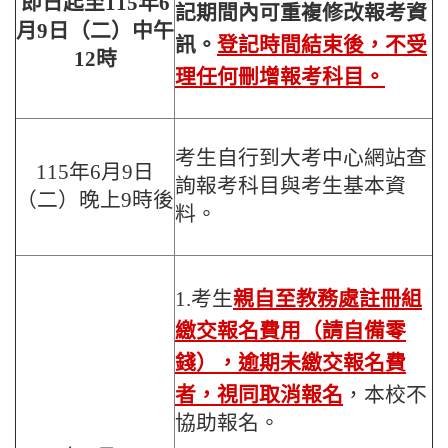
即日起至115年6
記期間內可重複修改報考資
月9日（二）中午
訊。
登記時間結束後，不受
12時
理任何刪增報考科目。
考生自行到大考中心網站查
115年6月9日
詢報考科目與考生基本資
（二）晚上9時後
料。
1.考生
親自至教務處註冊組
繳交報名費用（請自備零
錢），逾期未繳交報名費
者，視同取消報名
，本校不
協助報名。