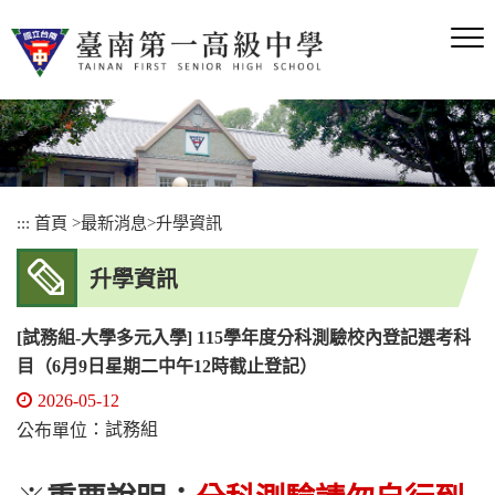
跳
到
主
要
內
容
區
塊
:::
首頁
>
最新消息
>
升學資訊
升學資訊
[試務組-大學多元入學] 115學年度分科測驗校內登記選考科
目（6月9日星期二中午12時截止登記）
2026-05-12
：試務組
公布單位