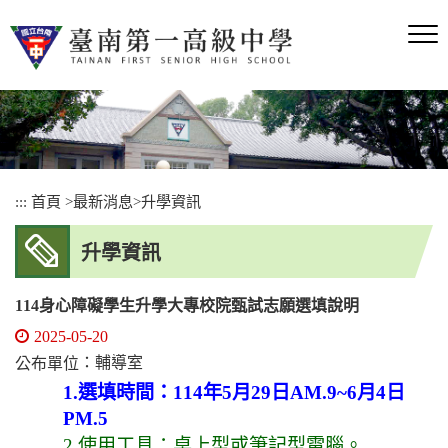
跳
到
主
要
內
容
區
塊
:::
首頁
>
最新消息
>
升學資訊
升學資訊
114身心障礙學生升學大專校院甄試志願選填說明
2025-05-20
：輔導室
公布單位
1.選填時間：114年5月29日AM.9~6月4日
PM.5
2.使用工具：桌上型或筆記型電腦。