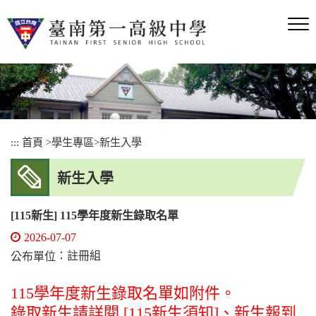
跳
到
主
要
內
容
區
塊
:::
首頁
>
學生專區
>
新生入學
新生入學
[115新生] 115學年度新生錄取名單
2026-07-07
：註冊組
公布單位
115學年度新生錄取名單如附件。
錄取新生請詳閱 [115新生須知]、新生報到