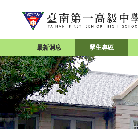
跳
到
主
要
內
容
區
最新消息
學生專區
塊