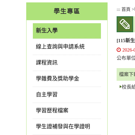
:::
:::
首頁
>
學生專區
新生入學
[115
線上查詢與申請系統
2026-
公布單
課程資訊
檔案下
學雜費及獎助學金
校長給
自主學習
學習歷程檔案
學生證補發與在學證明