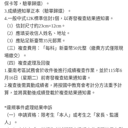
保卡等，驗畢歸還）。
3.成績通知單正本（驗畢歸還）。
4.一般中式12K標準信封1個，以寄發複查結果通知書。
（1）信封尺寸約23cm×12cm。
（2）應填妥收信人姓名、地址。
（3）應貼足新臺幣35元郵票。
（三）複查費用：「每科」新臺幣50元整（繳費方式僅限現
場繳交）。
（四）複查處理及回復
1.臺南考區試務會於收件後進行成績複查作業，並於115年6
月16日（星期二）前寄發複查結果通知書。
2.複查後需異動成績者，將按國中教育會考計分方法重予計
算，並將異動後成績登載於複查結果通知書。
*違規事件處理結果申訴
（一）申請資格：限考生「本人」或考生之「家長、監護
人」。