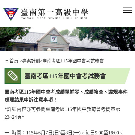
跳
到
主
要
內
容
區
塊
:::
首頁
>
專案計劃
>
臺南考區115年國中會考試務會
臺南考區115年國中會考試務會
臺南考區115年國中會考成績單補發、成績複查、違規事件
處理結果申訴注意事項！
*詳細內容亦可參閱臺南考區115年國中教育會考簡章第
23~24頁*
一. 時間：115年6月7日(日)至8日(一)，每日9:00至16:00。