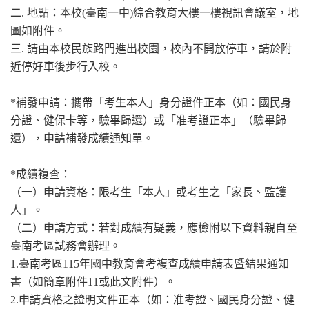
二. 地點：本校(臺南一中)綜合教育大樓一樓視訊會議室，地
圖如附件。
三. 請由本校民族路門進出校園，校內不開放停車，請於附
近停好車後步行入校。
*補發申請：攜帶「考生本人」身分證件正本（如：國民身
分證、健保卡等，驗畢歸還）或「准考證正本」（驗畢歸
還），申請補發成績通知單。
*成績複查：
（一）申請資格：限考生「本人」或考生之「家長、監護
人」。
（二）申請方式：若對成績有疑義，應檢附以下資料親自至
臺南考區試務會辦理。
1.臺南考區115年國中教育會考複查成績申請表暨結果通知
書（如簡章附件11或此文附件）。
2.申請資格之證明文件正本（如：准考證、國民身分證、健