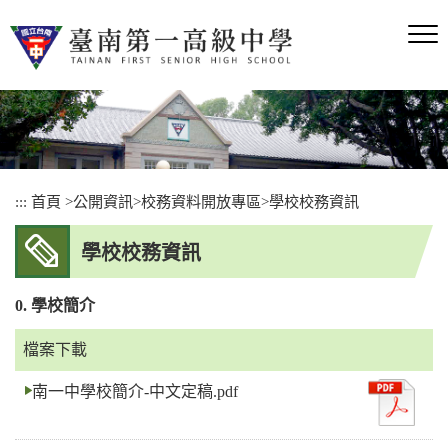
跳
到
主
要
內
容
區
塊
:::
首頁
>
公開資訊
>
校務資料開放專區
>
學校校務資訊
學校校務資訊
0. 學校簡介
檔案下載
南一中學校簡介-中文定稿.pdf