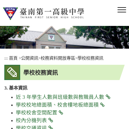
跳
到
主
要
內
容
區
塊
:::
首頁
>
公開資訊
>
校務資料開放專區
>
學校校務資訊
學校校務資訊
3. 基本資訊
近 3 年學生人數與班級數與
教職員人數
學校校地總面積、校舍樓地板總面積
學校校舍空間配置
校內分機列表
學校交通資訊