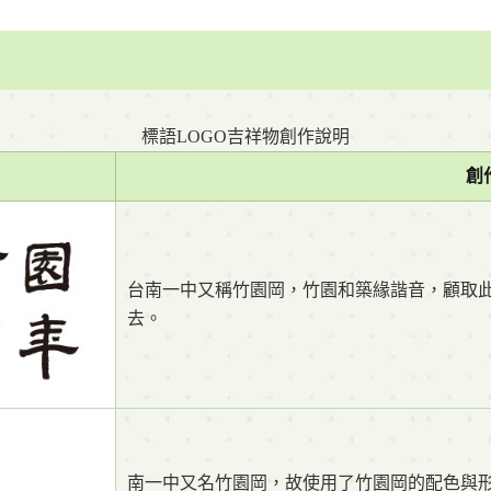
標語LOGO吉祥物創作說明
創
台南一中又稱竹園岡，竹園和築緣諧音，顧取
去。
南一中又名竹園岡，故使用了竹園岡的配色與