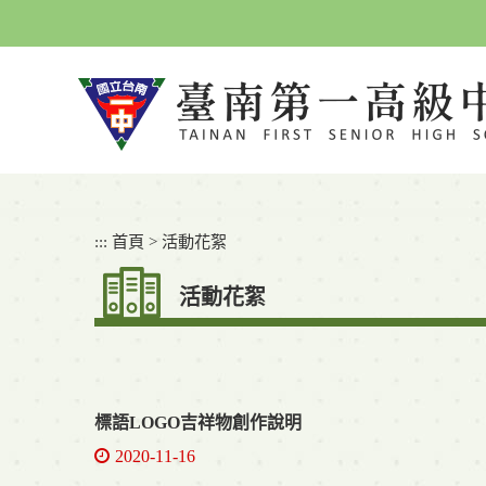
跳
到
主
要
內
容
區
塊
:::
首頁
>
活動花絮
活動花絮
標語LOGO吉祥物創作說明
2020-11-16